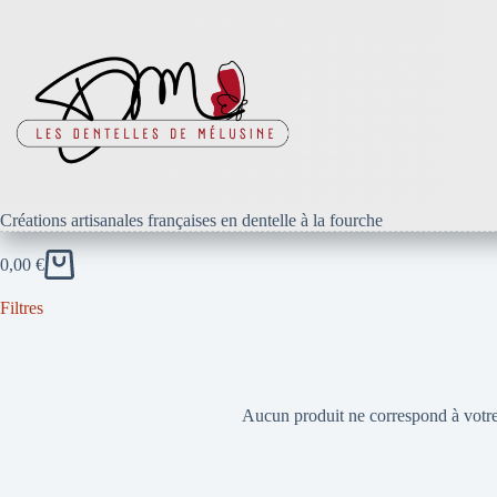
Passer
au
contenu
Créations artisanales françaises en dentelle à la fourche
0,00
€
Panier
d’achat
Filtres
Aucun produit ne correspond à votre