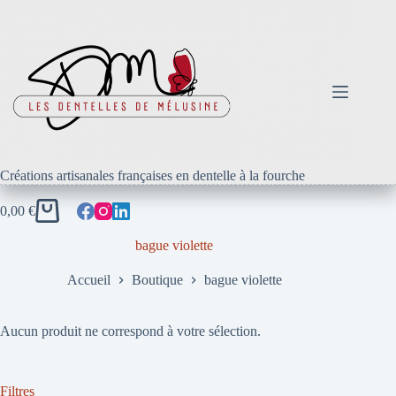
Passer
au
contenu
Créations artisanales françaises en dentelle à la fourche
0,00
€
Panier
d’achat
bague violette
Accueil
Boutique
bague violette
Aucun produit ne correspond à votre sélection.
Filtres