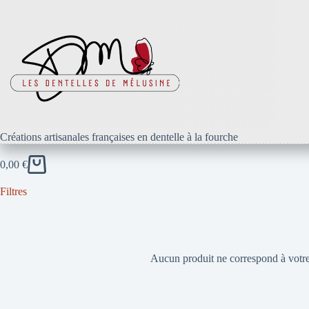
Passer
au
contenu
Créations artisanales françaises en dentelle à la fourche
0,00
€
Panier
d’achat
Filtres
Aucun produit ne correspond à votre