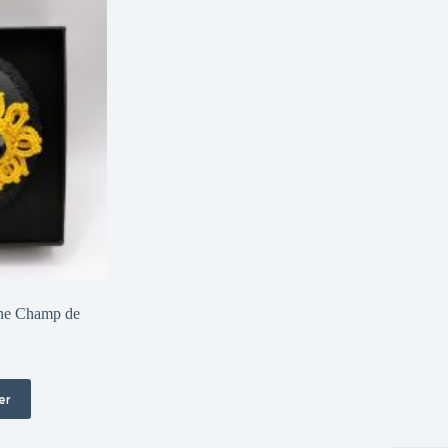
une Champ de
er