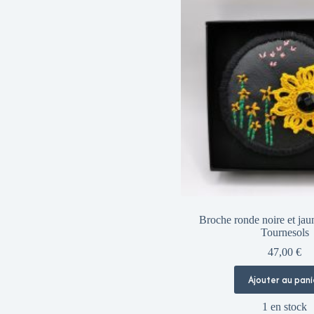
Broche ronde noire et ja
Tournesols
47,00
€
Ajouter au pani
1 en stock