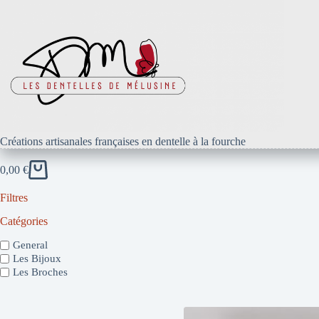
Passer
au
contenu
Créations artisanales françaises en dentelle à la fourche
0,00
€
Panier
d’achat
Filtres
Catégories
General
Les Bijoux
Les Broches