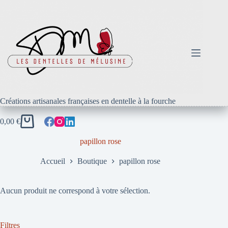
Passer
au
contenu
Créations artisanales françaises en dentelle à la fourche
0,00
€
Panier
d’achat
papillon rose
Accueil
Boutique
papillon rose
Aucun produit ne correspond à votre sélection.
Filtres