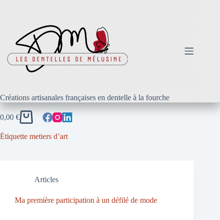
Passer
au
contenu
Créations artisanales françaises en dentelle à la fourche
0,00
€
Panier
d’achat
Étiquette
metiers d’art
Articles
Ma première participation à un défilé de mode